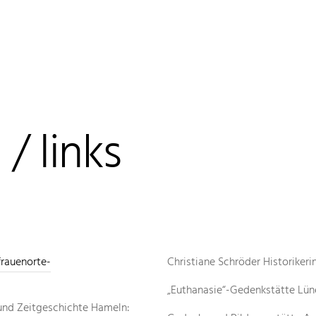
/ links
frauenorte-
Christiane Schröder Historikeri
„Euthanasie“-Gedenkstätte Lü
 und Zeitgeschichte Hameln: