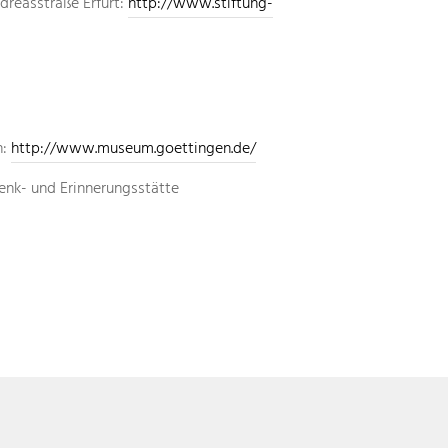
dreasstraße Erfurt:
http://www.stiftung-
konzept
recherche
profil
n:
http://www.museum.goettingen.de/
enk- und Erinnerungsstätte
partner_i
links