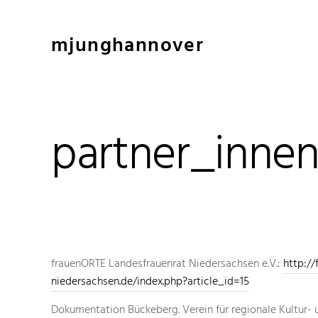
mjunghannover
partner_innen 
frauenORTE Landesfrauenrat Niedersachsen e.V.:
http://
niedersachsen.de/index.php?article_id=15
Dokumentation Bückeberg. Verein für regionale Kultur-