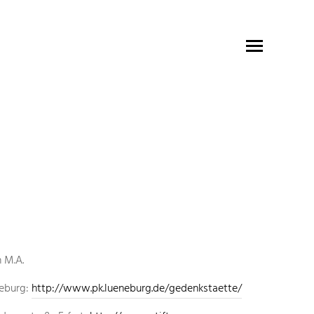
schaufens
n M.A.
ausstellun
neburg:
http://www.pk.lueneburg.de/gedenkstaette/