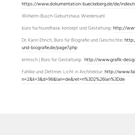
https://www.dokumentation-bueckeberg.de/de/index.h
Wilhelm-Busch-Geburtshaus Wiedensahl
büro fuchsundhase. konzept und Gestaltung:
http://www
Dr. Karin Ehrich, Büro für Biografie und Geschichte:
http
und-biografie.de/page7.php
ermisch | Büro für Gestaltung:
http://www.grafik-desig
Fahlke und Dettmer. Licht in Architektur:
http://www.fa
n=2&k=3&d=96&lan=de&ret=n%3D2%26lan%3Dde